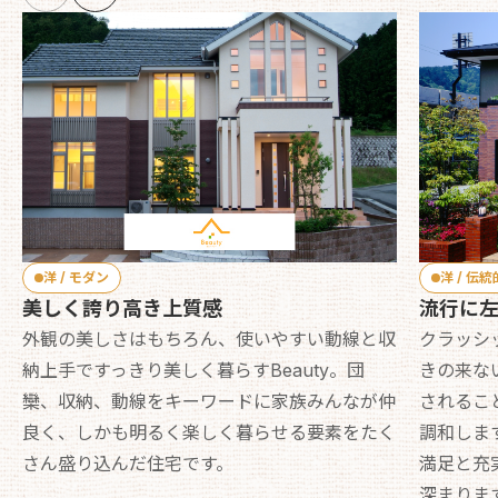
洋 / モダン
洋 / 伝統
美しく誇り高き上質感
流行に
外観の美しさはもちろん、使いやすい動線と収
クラッシ
納上手ですっきり美しく暮らすBeauty。団
きの来な
欒、収納、動線をキーワードに家族みんなが仲
されるこ
良く、しかも明るく楽しく暮らせる要素をたく
調和しま
さん盛り込んだ住宅です。
満足と充
深まりま