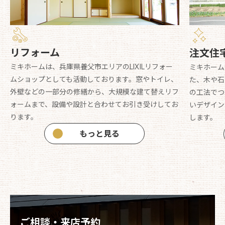
リフォーム
注文住
ミキホームは、兵庫県養父市エリアのLIXILリフォー
ミキホーム
ムショップとしても活動しております。窓やトイレ、
た、木や石
外壁などの一部分の修繕から、大規模な建て替えリフ
の工法でつ
ォームまで、設備や設計と合わせてお引き受けしてお
いデザイン
ります。
します。
もっと見る
ご相談・来店予約