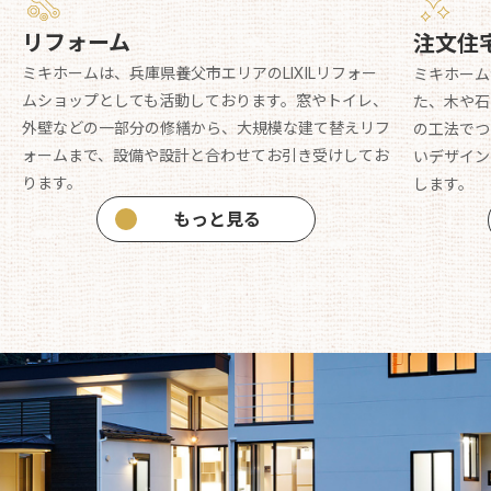
リフォーム
注文住
ミキホームは、兵庫県養父市エリアのLIXILリフォー
ミキホーム
ムショップとしても活動しております。窓やトイレ、
た、木や石
外壁などの一部分の修繕から、大規模な建て替えリフ
の工法でつ
ォームまで、設備や設計と合わせてお引き受けしてお
いデザイン
ります。
します。
もっと見る