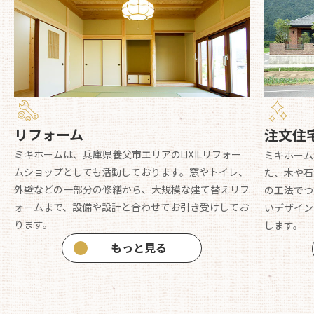
リフォーム
注文住
ミキホームは、兵庫県養父市エリアのLIXILリフォー
ミキホーム
ムショップとしても活動しております。窓やトイレ、
た、木や石
外壁などの一部分の修繕から、大規模な建て替えリフ
の工法でつ
ォームまで、設備や設計と合わせてお引き受けしてお
いデザイン
ります。
します。
もっと見る